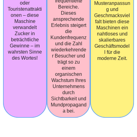
frequentierte
oder
Musteranpassun
Bereiche.
Touristenattrakti
g und
Dieses
onen – diese
Geschmacksviel
ansprechende
Maschine
falt bieten diese
Erlebnis steigert
verwandelt
Maschinen ein
die
Zucker in
nahtloses und
Kundenfrequenz
beträchtliche
skalierbares
und die Zahl
Gewinne – im
Geschäftsmodel
wiederkehrende
wahrsten Sinne
l für die
r Besucher und
des Wortes!
moderne Zeit.
trägt so zu
einem
organischen
Wachstum Ihres
Unternehmens
durch
Sichtbarkeit und
Mundpropagand
a bei.