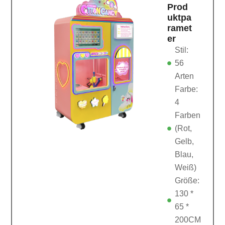
Prod
uktpa
ramet
er
Stil:
56
Arten
Farbe:
4
Farben
(Rot,
Gelb,
Blau,
Weiß)
Größe:
130 *
65 *
200CM