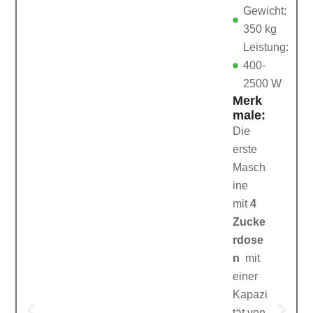
Gewicht:
350 kg
Leistung:
400-
2500 W
Merk
male:
Die
erste
Masch
ine
mit
4
Zucke
rdose
n
mit
einer
Kapazi
tät von