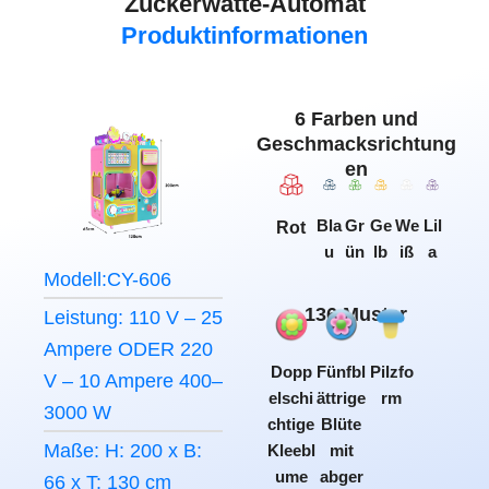
Zuckerwatte-Automat
Produktinformationen
6 Farben und
Geschmacksrichtung
en
Bla
Gr
Ge
We
Lil
Rot
u
ün
lb
iß
a
Modell:CY-606
136 Muster
Leistung: 110 V – 25
Ampere ODER 220
Dopp
Fünfbl
Pilzfo
V – 10 Ampere 400–
elschi
ättrige
rm
3000 W
chtige
Blüte
Maße: H: 200 x B:
Kleebl
mit
ume
abger
66 x T: 130 cm