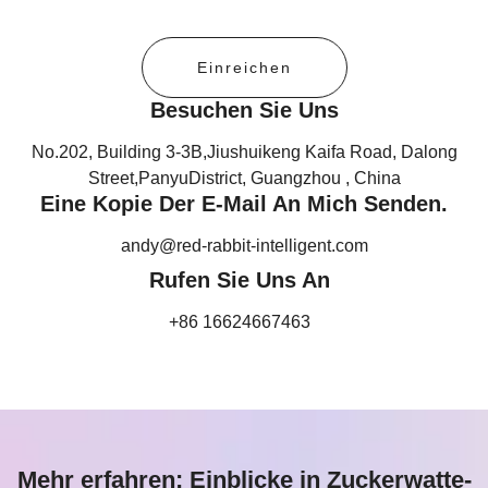
g
e
Einreichen
Besuchen Sie Uns
No.202, Building 3-3B,Jiushuikeng Kaifa Road, Dalong
Street,PanyuDistrict, Guangzhou , China
Eine Kopie Der E-Mail An Mich Senden.
andy@red-rabbit-intelligent.com
Rufen Sie Uns An
+86 16624667463
Mehr erfahren: Einblicke in Zuckerwatte-