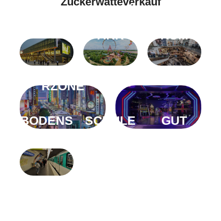
Zuckerwatteverkauf
BAHNHO
VERGNÜ
EINKAU
F
GUNGSP
FSZENT
ARK
RUM
FUSSGÄNGE
SPIELSTADT
RZONE
BODENS
SCHULE
GUT
TATION