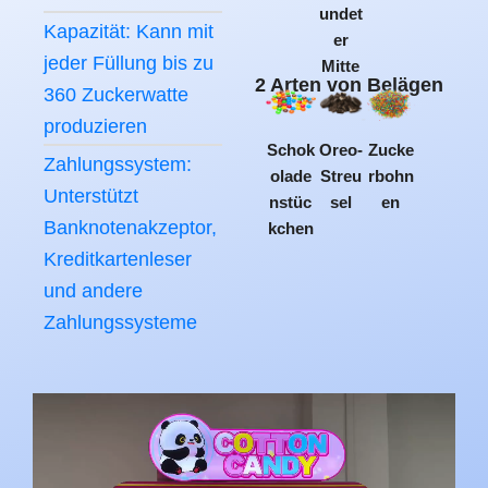
undet
Kapazität: Kann mit
er
jeder Füllung bis zu
Mitte
2 Arten von Belägen
360 Zuckerwatte
produzieren
Schok
Oreo-
Zucke
Zahlungssystem:
olade
Streu
rbohn
Unterstützt
nstüc
sel
en
Banknotenakzeptor,
kchen
Kreditkartenleser
und andere
Zahlungssysteme