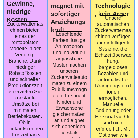
Gewinne,
magnet mit
Technologie
niedrige
sofortiger
, kein Ärger
Unsere
Kosten
Anziehungs
Zuckerwattemas
automatischen
kraft
chinen bieten
Zuckerwattemas
Leuchtende
eines der
chinen verfügen
Farben, lustige
rentabelsten
über intelligente
Animationen
Modelle in der
Systeme, die
und individuell
Vending-
Echtzeitüberwac
anpassbare
Branche. Dank
hung,
Muster machen
niedriger
bargeldloses
unseren
Rohstoffkosten
Bezahlen und
Zuckerwatteauto
und schneller
automatische
maten zu einem
Produktionszeit
Reinigungsfunkt
Publikumsmagn
en erzielen Sie
ionen
eten. Er spricht
konstante
ermöglichen.
Kinder und
Umsätze bei
Manuelle
Erwachsene
minimalen
Bedienung oder
gleichermaßen
Betriebskosten.
Personal vor Ort
an und eignet
Ob in
sind nicht
sich daher ideal
Einkaufszentren
erforderlich. Mit
für stark
, Freizeitparks
Optionen wie