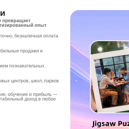
ми
е превращает
атизированный опыт
точно, безналичная оплата
абильные продажи и
итием познавательных
вых центров, школ, парков
ние, обучение и прибыль —
стабильный доход в любое