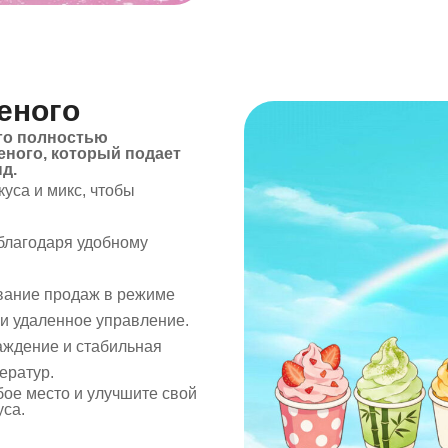
еного
го полностью
еного, который подает
нд.
уса и микс, чтобы
благодаря удобному
вание продаж в режиме
и удаленное управление.
аждение и стабильная
ератур.
ое место и улучшите свой
уса.