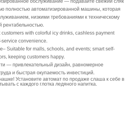
тизированное обслуживание — подавайте свежий сляк
ью полностью автоматизированной машины, которая
луживанием, низкими требованиями к техническому
й рентабельностью.
 customers with colorful icy drinks, cashless payment
lf-service convenience.
e– Suitable for malls, schools, and events; smart self-
vors, keeping customers happy.
ти — привлекательный дизайн, равномерное
труда и быстрая окупаемость инвестиций.
чашке! Установите автомат по продаже слаша к себе в
ывать с каждого глотка ледяного напитка.