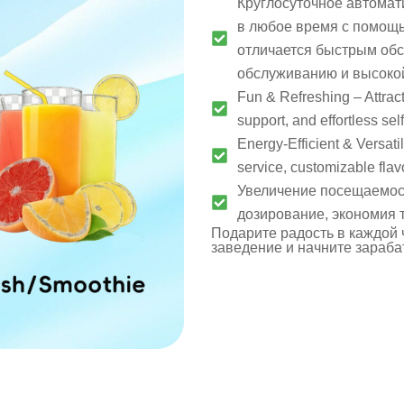
Круглосуточное автома
в любое время с помощ
отличается быстрым обс
обслуживанию и высоко
Fun & Refreshing – Attract
support, and effortless se
Energy-Efficient & Versatil
service, customizable fla
Увеличение посещаемос
дозирование, экономия 
Подарите радость в каждой 
заведение и начните зарабат