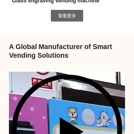
Glass engraving vending machine
查看更多
A Global Manufacturer of Smart
Vending Solutions
P
l
a
y