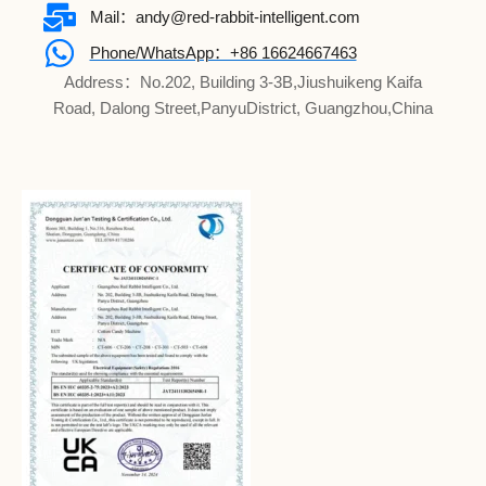
Mail：andy@red-rabbit-intelligent.com
Phone/WhatsApp：+86 16624667463
Address：No.202, Building 3-3B,Jiushuikeng Kaifa
Road, Dalong Street,PanyuDistrict, Guangzhou,China